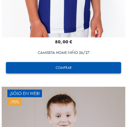
80,00 €
CAMISETA HOME NIÑO 26/27
COMPRAR
¡SÓLO EN WEB!
-70%
ZAKHARYAN