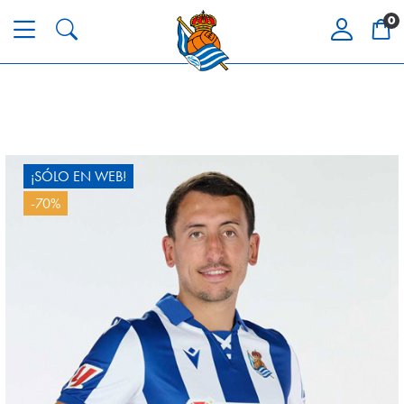
0
¡SÓLO EN WEB!
-70%
ZAKHARYAN
21