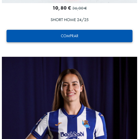
10,80 €
36,00 €
SHORT HOME 24/25
COMPRAR
OYARZABAL
10