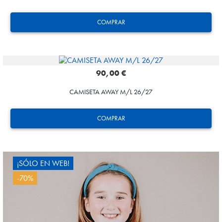
COMPRAR
90,00 €
CAMISETA AWAY M/L 26/27
OYARZABAL
10
COMPRAR
¡SÓLO EN WEB!
-70%
OYARZABAL