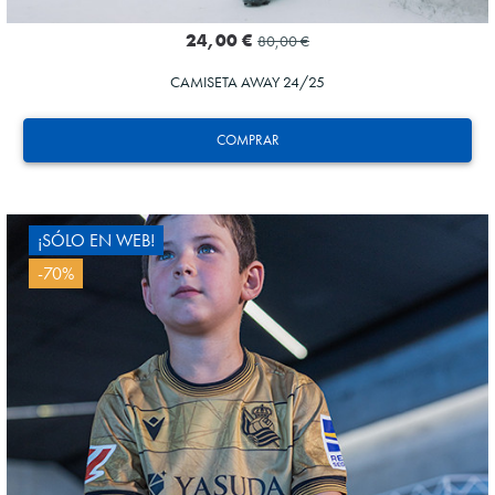
24,00 €
80,00 €
CAMISETA AWAY 24/25
COMPRAR
¡SÓLO EN WEB!
-70%
OYARZABAL
10