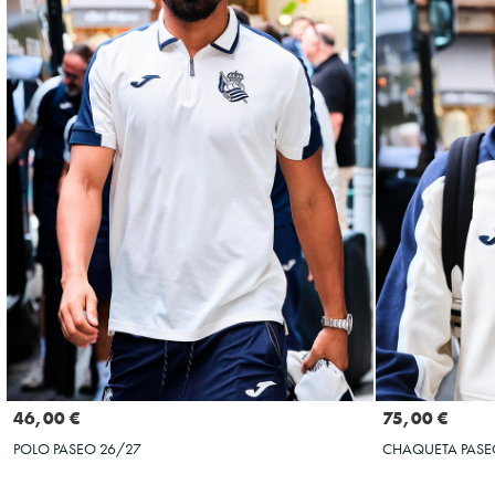
Seleccionar talla
S
M
L
XL
XXL
3XL
4XL
5XL
S
M
L
46,00 €
75,00 €
POLO PASEO 26/27
CHAQUETA PASE