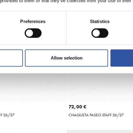
 provided to them or that they’ve collected from your use of their
Preferences
Statistics
Allow selection
Seleccionar talla
Seleccionar talla
XL
XXL
3XL
4XL
5XL
S
M
L
XL
XXL
3XL
72,00 €
FF 26/27
CHAQUETA PASEO STAFF 26/27