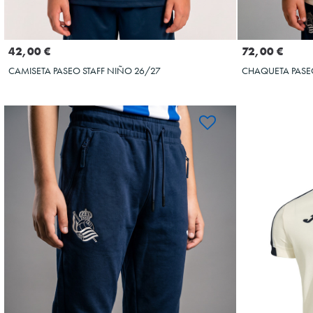
Seleccionar talla
4XS
6XS
2XS
5XS
3XS
XS
4XS
6XS
42,00 €
72,00 €
CAMISETA PASEO STAFF NIÑO 26/27
CHAQUETA PASE