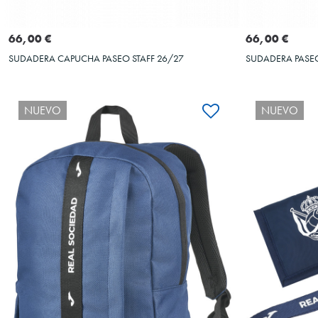
Seleccionar talla
S
M
L
XL
XXL
3XL
4XL
5XL
4XS
6XS
66,00 €
66,00 €
SUDADERA CAPUCHA PASEO STAFF 26/27
SUDADERA PASEO
NUEVO
NUEVO