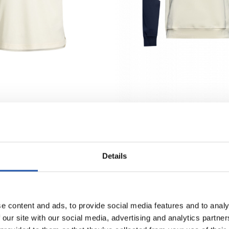
Seleccionar talla
XL
XXL
3XL
4XL
5XL
Seleccionar talla
S
M
L
XL
XXL
3XL
66,00 €
 26/27
SUDADERA CON CAPUCHA PASEO 2
Details
e content and ads, to provide social media features and to analy
 our site with our social media, advertising and analytics partn