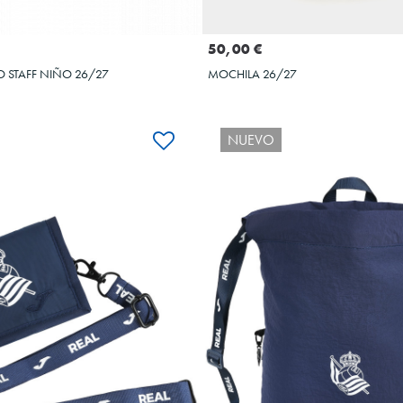
Seleccionar talla
COMPRAR
2XS
5XS
3XS
XS
50,00 €
MOCHILA 26/27
 STAFF NIÑO 26/27
NUEVO