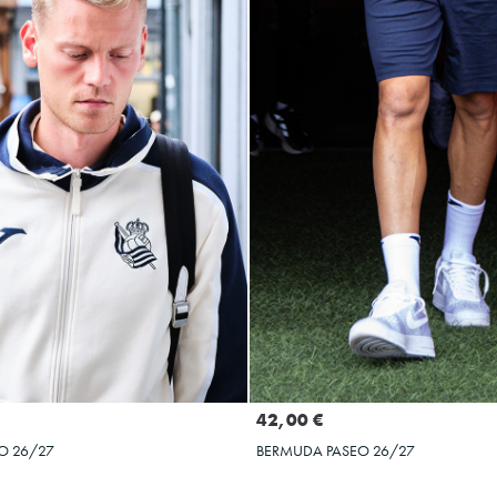
Seleccionar talla
Seleccionar talla
XL
XXL
3XL
4XL
5XL
S
M
L
XL
XXL
3XL
42,00 €
O 26/27
BERMUDA PASEO 26/27