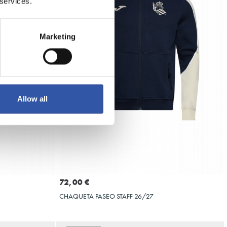
 services.
Marketing
Allow all
Seleccionar talla
4XL
5XL
4XS
6XS
2XS
5XS
3XS
XS
72,00 €
CHAQUETA PASEO STAFF 26/27