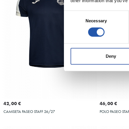
other information that you’ve
Consent
Necessary
Selection
Deny
Seleccionar talla
S
M
L
XL
XXL
3XL
4XL
5XL
S
M
L
42,00 €
46,00 €
CAMISETA PASEO STAFF 26/27
POLO PASEO STA