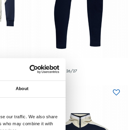
Seleccionar talla
4XL
5XL
S
M
L
XL
XXL
3XL
4XL
56,00 €
6/27
PANTALÓN PASEO 26/27
About
se our traffic. We also share
ers who may combine it with