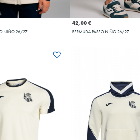
Seleccionar talla
Seleccionar talla
2XS
5XS
3XS
XS
4XS
6XS
2XS
5XS
42,00 €
O NIÑO 26/27
BERMUDA PASEO NIÑO 26/27