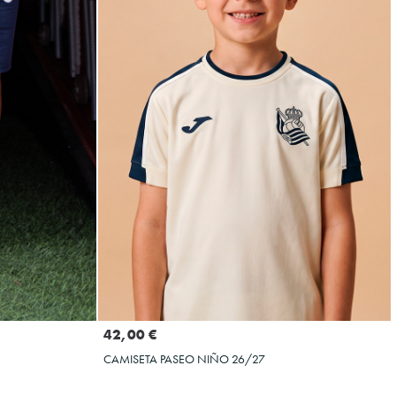
Seleccionar talla
4XL
5XL
4XS
6XS
2XS
5XS
3XS
XS
42,00 €
CAMISETA PASEO NIÑO 26/27