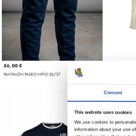
S
M
L
Seleccionar talla
4XS
6XS
2XS
5XS
3XS
XS
56,00 €
42,00 €
PANTALÓN PASEO NIÑO 26/27
CAMISETA PASEO
Consent
This website uses cookies
We use cookies to personalis
information about your use of