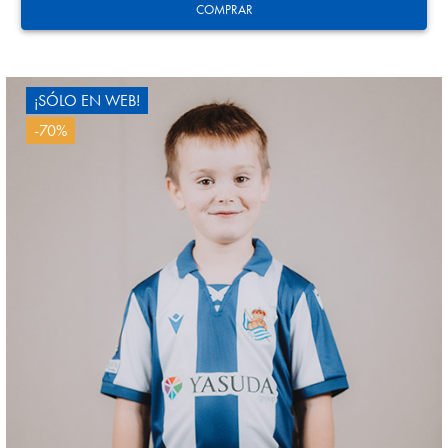
COMPRAR
¡SÓLO EN WEB!
-70%
HERRERA
12