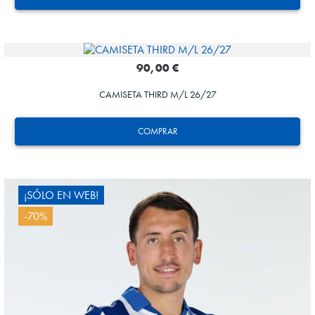
90,00 €
CAMISETA THIRD M/L 26/27
HERRERA
12
COMPRAR
¡SÓLO EN WEB!
-70%
HERRERA
12