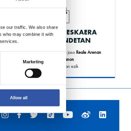
se our traffic. We also share
JASO ZURE ESKAERA
ers who may combine it with
GURE DENDETAN
 services.
Egin eskaera online eta jaso
Reale Arenan
edo Elkanon
Marketing
* Outlet izan ezik
Allow all