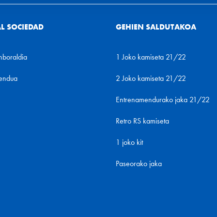
AL SOCIEDAD
GEHIEN SALDUTAKOA
nboraldia
1 Joko kamiseta 21/22
endua
2 Joko kamiseta 21/22
Entrenamendurako jaka 21/22
Retro RS kamiseta
1 joko kit
Paseorako jaka