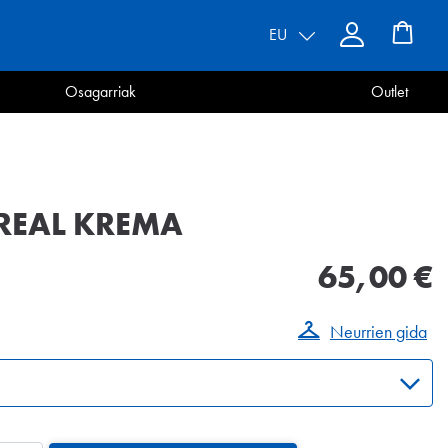
EU
Osagarriak
Outlet
REAL KREMA
65,00 €
Neurrien gida