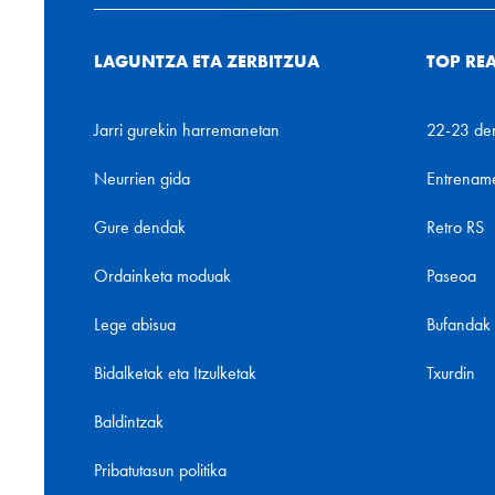
LAGUNTZA ETA ZERBITZUA
TOP RE
Jarri gurekin harremanetan
22-23 de
Neurrien gida
Entrenam
Gure dendak
Retro RS
Ordainketa moduak
Paseoa
Lege abisua
Bufandak
Bidalketak eta Itzulketak
Txurdin
Baldintzak
Pribatutasun politika