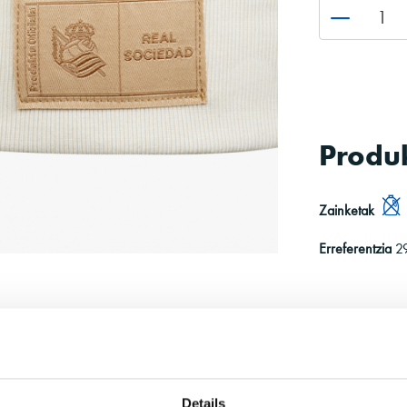
Produ
Zainketak
Erreferentzia
2
Details