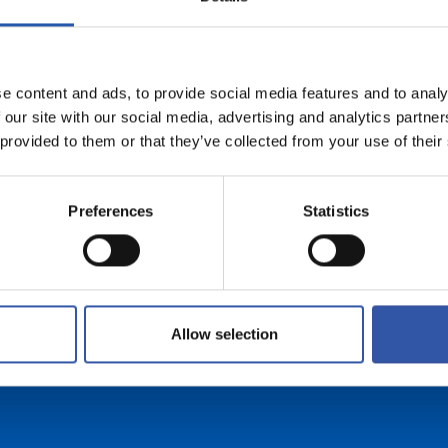
e content and ads, to provide social media features and to analy
DOAKO BIDALKETA
 our site with our social media, advertising and analytics partn
 provided to them or that they’ve collected from your use of their
99 eurotik gorako eskaeretan (Penintsulako
bidalketak)
Preferences
Statistics
Allow selection