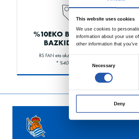
This website uses cookies
We use cookies to personalis
%10EKO BEHERAPENA
information about your use of
BAZKIDEENTZAT
other information that you’ve
RS FAN eta akziodunentzat ere bai
Consent
* %40a gehienez
Necessary
Selection
Deny