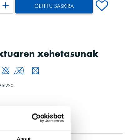
GEHITU SASKIRA
ktuaren xehetasunak
916220
About