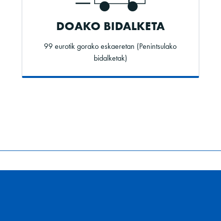
DOAKO BIDALKETA
99 eurotik gorako eskaeretan (Penintsulako
bidalketak)