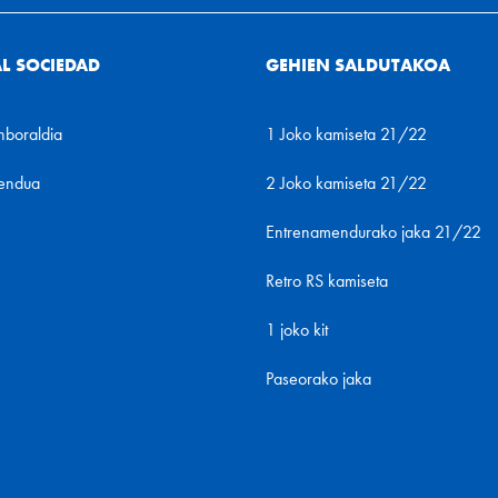
AL SOCIEDAD
GEHIEN SALDUTAKOA
nboraldia
1 Joko kamiseta 21/22
endua
2 Joko kamiseta 21/22
Entrenamendurako jaka 21/22
Retro RS kamiseta
1 joko kit
Paseorako jaka