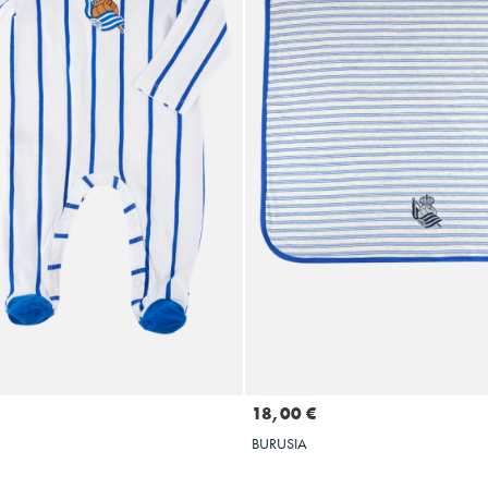
Hautatu tamaina
GEHITU SASKIR
6M
9M
18M
24M
12M
18,00 €
BURUSIA