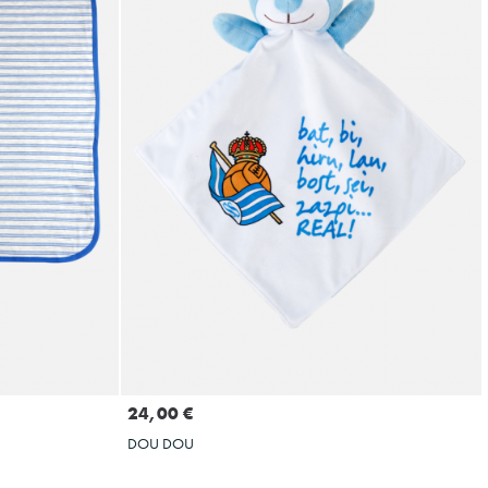
A
GEHITU SASKIRA
24,00 €
DOU DOU