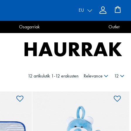
EU
Osagarriak
Outlet
HAURRAK
12 artikulutik 1-12 erakusten
Relevance
12