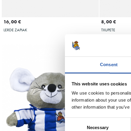
GEHITU SASKIRA
16,00 €
8,00 €
LERDE ZAPIAK
TXUPETE
Consent
This website uses cookies
We use cookies to personalis
information about your use of
other information that you’ve
Consent
Necessary
Selection