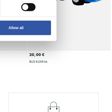
Allow all
A
GEHITU SASKIRA
20,00 €
BUS KUXINA