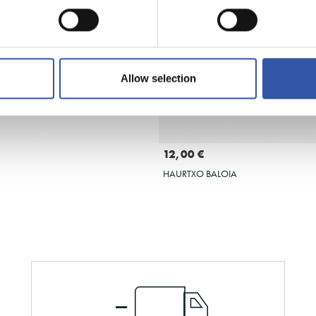
Allow selection
GEHITU SASKIRA
GEHITU SASKIR
12,00 €
HAURTXO BALOIA