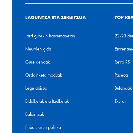
LAGUNTZA ETA ZERBITZUA
TOP RE
Jarri gurekin harremanetan
22-23 de
Neurrien gida
Entrenam
Gure dendak
Retro RS
Ordainketa moduak
Paseoa
Lege abisua
Bufandak
Bidalketak eta Itzulketak
Txurdin
Baldintzak
Pribatutasun politika