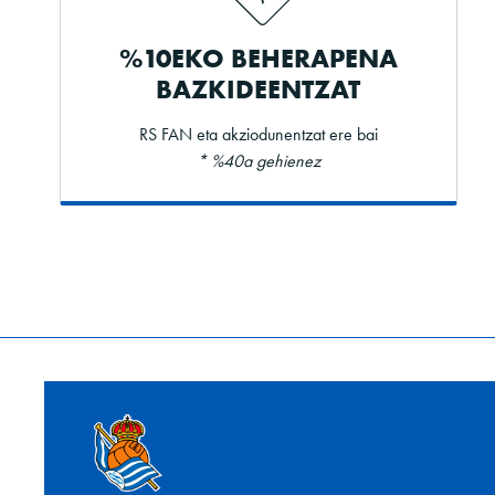
%10EKO BEHERAPENA
BAZKIDEENTZAT
RS FAN eta akziodunentzat ere bai
* %40a gehienez