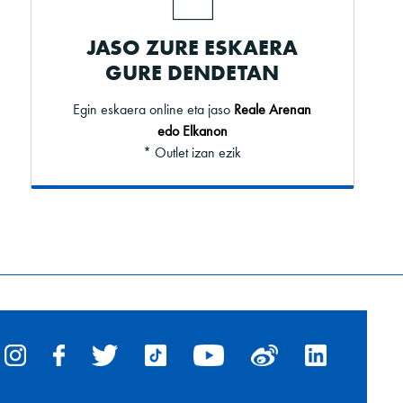
JASO ZURE ESKAERA
GURE DENDETAN
Egin eskaera online eta jaso
Reale Arenan
edo Elkanon
* Outlet izan ezik