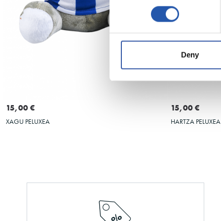
Deny
GEHITU SASKIRA
15,00 €
15,00 €
XAGU PELUXEA
HARTZA PELUXEA