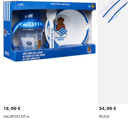
GEHITU SASKIRA
1M
3M
18,00 €
24,00 €
HAURTXO KIT-A
PELELE