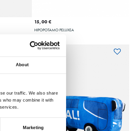
A
GEHITU SASKIRA
15,00 €
HIPOPOTAMO PELUXEA
About
se our traffic. We also share
ers who may combine it with
 services.
Marketing