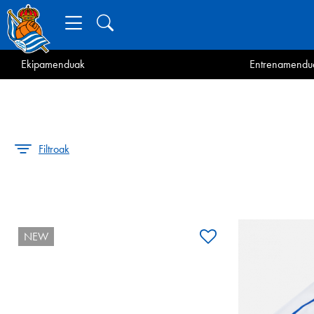
Ekipamenduak
Entrenamendu
Filtroak
NEW