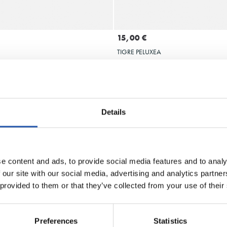
GEHITU SASKIRA
GEHITU SASKIR
15,00 €
TIGRE PELUXEA
Details
e content and ads, to provide social media features and to analy
 our site with our social media, advertising and analytics partn
 provided to them or that they’ve collected from your use of their
Preferences
Statistics