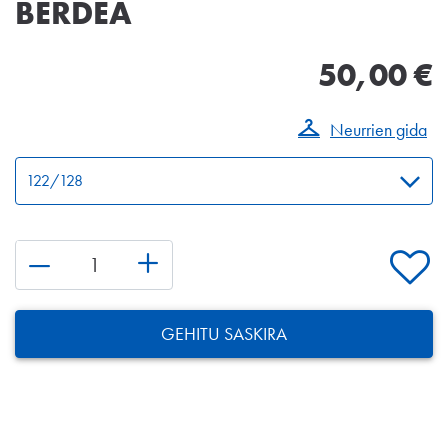
BERDEA
50,00 €
Neurrien gida
GEHITU SASKIRA