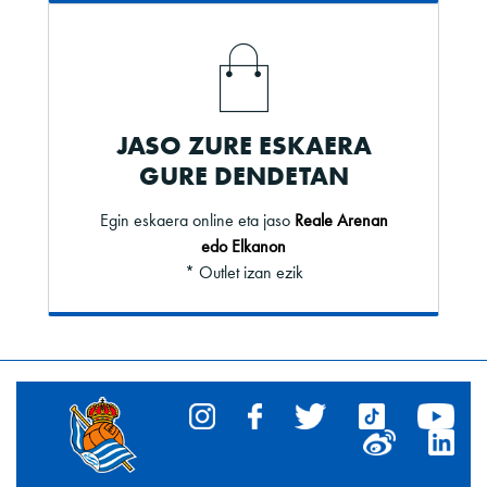
JASO ZURE ESKAERA
GURE DENDETAN
Egin eskaera online eta jaso
Reale Arenan
edo Elkanon
* Outlet izan ezik