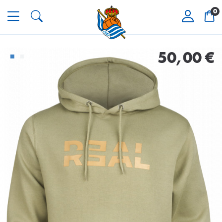
0
50,00 €