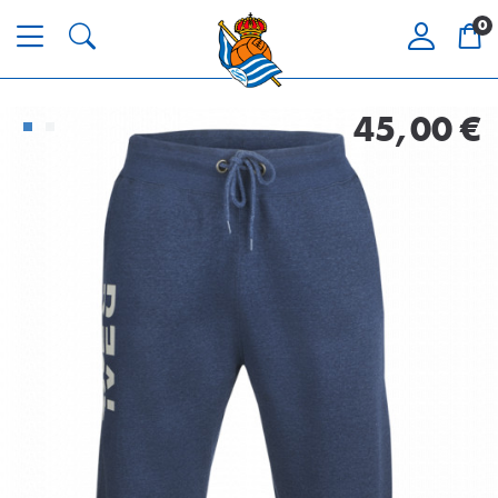
0
45,00 €