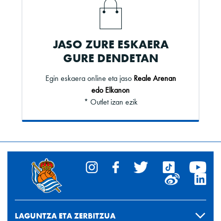
JASO ZURE ESKAERA
GURE DENDETAN
Egin eskaera online eta jaso
Reale Arenan
edo Elkanon
* Outlet izan ezik
LAGUNTZA ETA ZERBITZUA