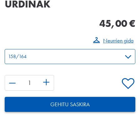
URDINAK
45,00 €
Neurrien gida
GEHITU SASKIRA