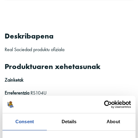
Deskribapena
Real Sociedad produktu ofiziala
Produktuaren xehetasunak
Zainketak
Erreferentzia
RS104U
Consent
Details
About
Deskribapena