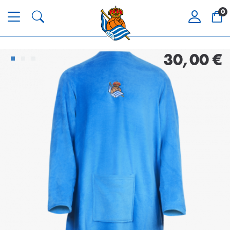
0
30,00 €