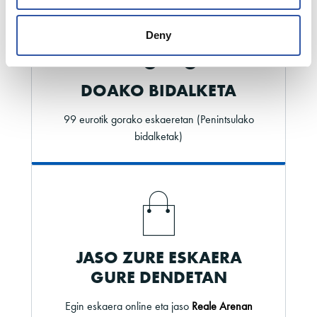
Deny
DOAKO BIDALKETA
99 eurotik gorako eskaeretan (Penintsulako
bidalketak)
JASO ZURE ESKAERA
GURE DENDETAN
Egin eskaera online eta jaso
Reale Arenan