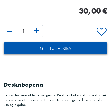
30,00 €
GEHITU SASKIRA
Deskribapena
Ireki zaitez zure taldearekiko grinaz! Realaren batamanta ofizial honek
erosotasuna eta diseinua uztartzen ditu beroaz goza dezazun estiloari
uko egin gabe.