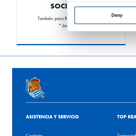
SOCIOS/AS
Deny
También para RS FAN y accionistas
* límite +40%
ASISTENCIA Y SERVICIO
TOP RE
Contacto
Temporad