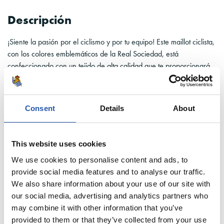
Descripción
¡Siente la pasión por el ciclismo y por tu equipo! Este maillot ciclista,
con los colores emblemáticos de la Real Sociedad, está
confeccionado con un tejido de alta calidad que te proporcionará
la máxima comodidad y transpirabilidad. Su diseño versátil y su
ajuste perfecto te permitirán usarlo en una amplia variedad de
condiciones climáticas.
Consent
Details
About
Detalles del producto
This website uses cookies
Cuidados:
We use cookies to personalise content and ads, to
provide social media features and to analyse our traffic.
Referencia
0895011
We also share information about your use of our site with
our social media, advertising and analytics partners who
may combine it with other information that you’ve
provided to them or that they’ve collected from your use