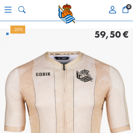
0
-30%
59,50 €