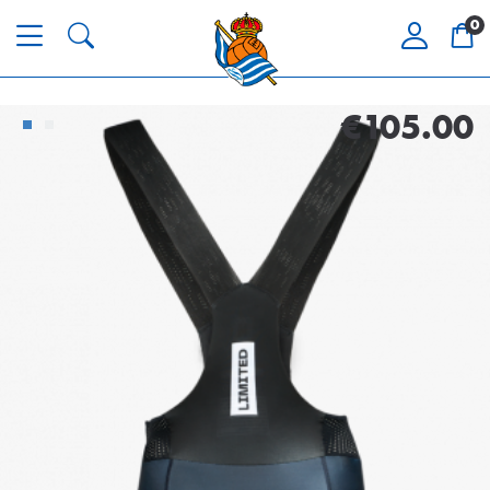
0
€105.00