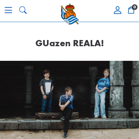
0
GUazen REALA!