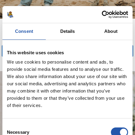
18,00 €
Consent
Details
About
BUFANDA GUAZEN REALA
COMPRAR
This website uses cookies
We use cookies to personalise content and ads, to
provide social media features and to analyse our traffic.
We also share information about your use of our site with
¡SÓLO EN WEB!
our social media, advertising and analytics partners who
-30%
may combine it with other information that you’ve
provided to them or that they’ve collected from your use
of their services.
Consent
Necessary
Selection